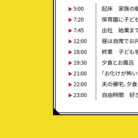
5:00
起床 家族の朝
7:20
保育園に子ど
7:45
出社 始業ま
12:00
昼は自席でお
18:00
終業 子ども
19:30
夕食とお風呂
21:00
「お化けが怖い
22:00
夫の帰宅、夕
23:00
自由時間 好