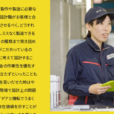
面製作や製造に必要な
気設計職がお客様と合
させるべく、どうすれ
、ミスなく製造できる
本の種類まで突き詰め
がこだわっているの
に考えて設計するこ
板金の作業性を優先す
立たずといったことも
を見いだせた時はや
、現場で設計上の問題
イデアと機転でうまく
存在価値を示すことが